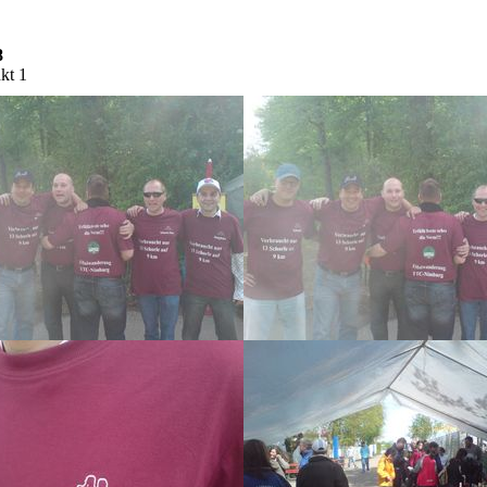
8
kt 1